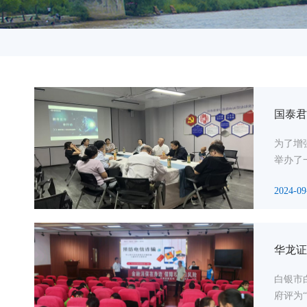
国泰君
为了增
举办了
2024-09
华龙证
白银市
府评为