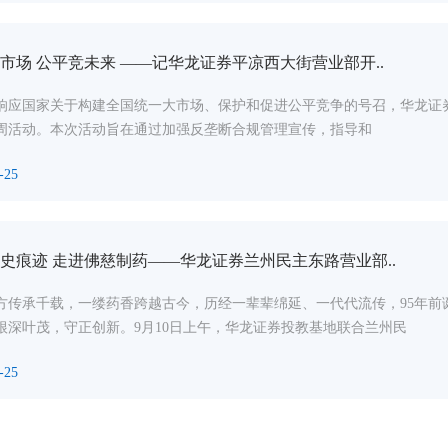
市场 公平竞未来 ——记华龙证券平凉西大街营业部开..
响应国家关于构建全国统一大市场、保护和促进公平竞争的号召，华龙证券平
周活动。本次活动旨在通过加强反垄断合规管理宣传，指导和
-25
史痕迹 走进佛慈制药——华龙证券兰州民主东路营业部..
方传承千载，一缕药香跨越古今，历经一辈辈绵延、一代代流传，95年
根深叶茂，守正创新。9月10日上午，华龙证券投教基地联合兰州民
-25