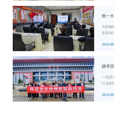
统一大
为积极
策宣传
2024-09
踏寻历
一纸经
行业的
2024-09