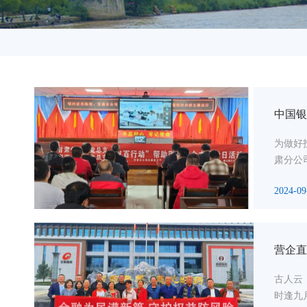
中国银
为做好
肃分公
2024-09
营企直
古人云
时逢九