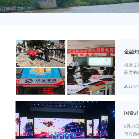
金融知
根据甘
高度的
2021-04
国泰君
9月2
市河西