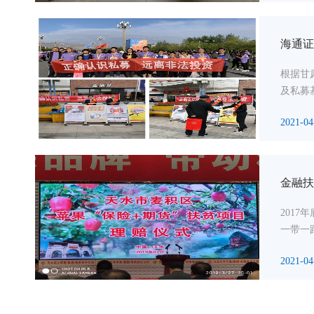
海通证
根据甘
及私募
2021-04
金融扶
201
一带一
2021-04