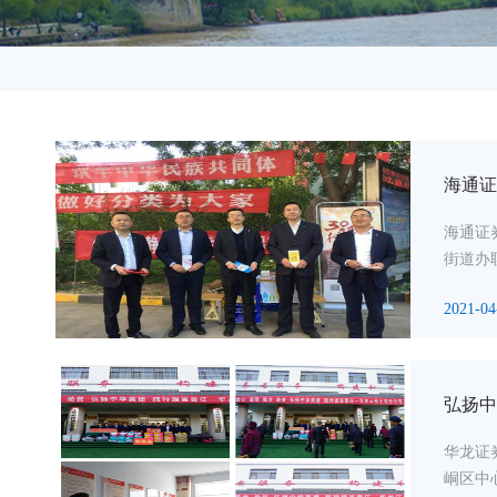
海通证
海通证
街道办
2021-04
弘扬中
华龙证
峒区中