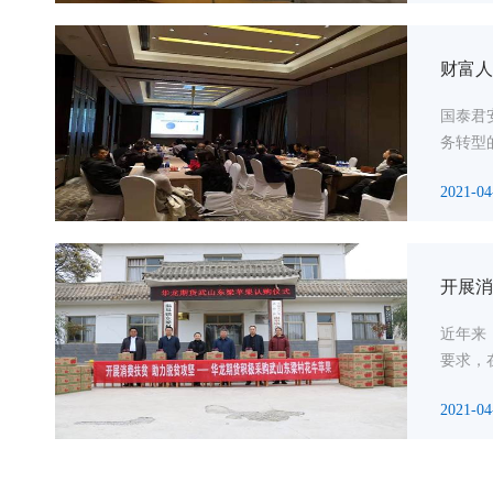
财富人
国泰君
务转型
2021-04
开展消
近年来
要求，
2021-04