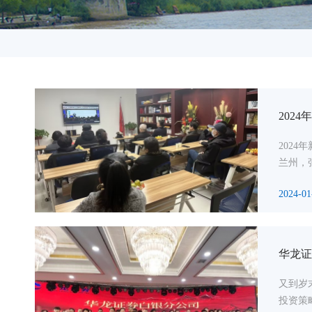
202
202
兰州，
2024-01
华龙证
又到岁
投资策