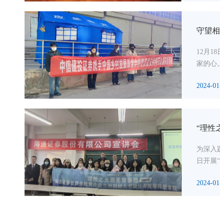
守望相
12月
家的心
2024-01
“理性
为深入
日开展
2024-01