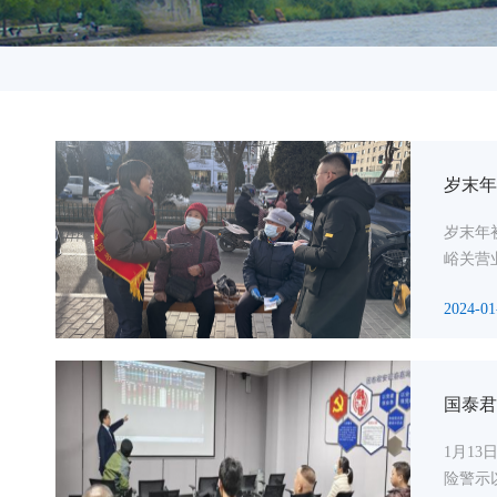
岁末年
岁末年
峪关营
2024-01
国泰君
1月1
险警示