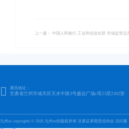
上一篇： 中国人民银行 工业和信息化部 市场监管总局 

通讯地址：
甘肃省兰州市城关区天水中路3号盛达广场c塔23层2302室
九州av copyrights © 2026 九州av的版权所有 甘肃证券期货业协会 访问