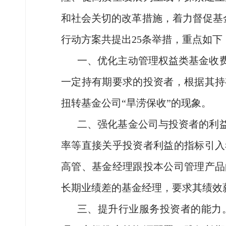
和社会关切的改革措施，着力督促基金
行动方案共提出25条举措，重点如下
一、优化主动管理权益类基金收
一定持有期要求的投资者，根据其持
扭转基金公司“旱涝保收”的现象。
二、强化基金公司与投资者的利
率等直接关乎投资者利益的指标引入
高管、基金经理跟投本公司管理产品
长期业绩差的基金经理，要求其绩效
三、提升行业服务投资者的能力