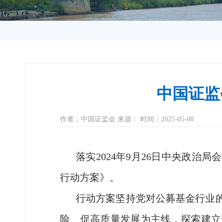
中国证监
作者：中国证监会 来源： 时间：2025-05-08
落实2024年9月26日中央政
行动方案》。
行动方案坚持党对公募基金行业
险、促高质量发展为主线，探索建立