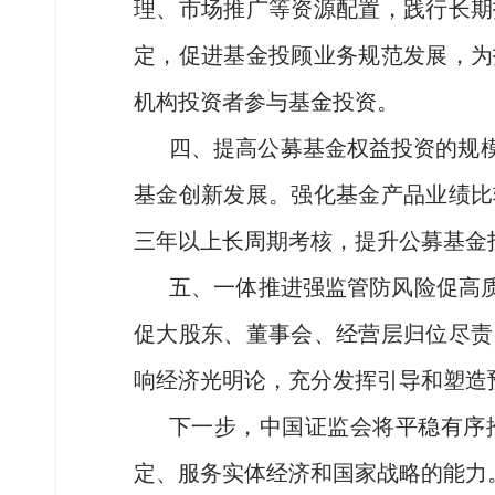
理、市场推广等资源配置，践行长期
定，促进基金投顾业务规范发展，为
机构投资者参与基金投资。
四、提高公募基金权益投资的规
基金创新发展。强化基金产品业绩比
三年以上长周期考核，提升公募基金
五、一体推进强监管防风险促高
促大股东、董事会、经营层归位尽责
响经济光明论，充分发挥引导和塑造
下一步，中国证监会将平稳有序
定、服务实体经济和国家战略的能力