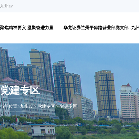
九州av
聚焦精神要义 凝聚奋进力量 ——华龙证券兰州平凉路营业部党支部 -九州
党建专区
当前位置>
九州av
>
党建专区
>
党建专区