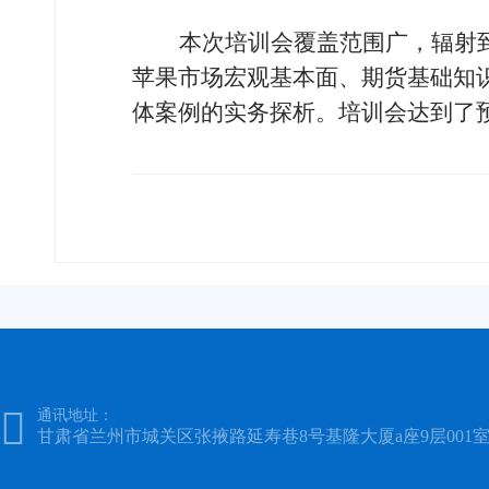
本次培训会覆盖范围广，辐射
苹果市场宏观基本面、期货基础知
体案例的实务探析
。
培训会
达到了

通讯地址：
甘肃省兰州市城关区张掖路延寿巷8号基隆大厦a座9层001