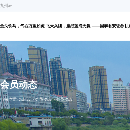
九州av
金戈铁马，气吞万里如虎 飞天兵团，鏖战蓝海无畏 ——国泰君安证券甘肃
会员动态
当前位置>
九州av
>
会员动态
>
会员动态