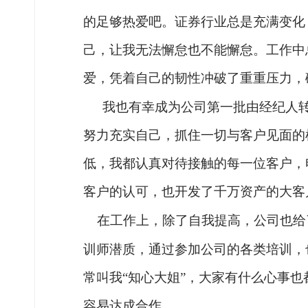
的足够热爱吧
。
证券行业总是充满变化
己，让我无法懈怠也不能懈怠。工作中
爱
，
凭着自己的韧性冲破了重重压力，
我也有幸成为公司第一批由经纪人
努力充实自己，抓住一切与客户见面的
低，我都认真对待接触的每一位客户，
客户的认可，也开发
了
千万资产的大客
在
工作
上
，
除了自我提高，
公司也给
训师潜质，通过参加公司的各类培训，
常叫我“知心大姐”，大家有什么心事
容易达成合作。