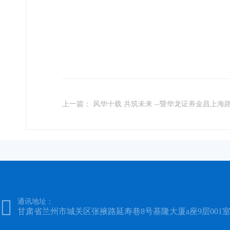
上一篇： 风华十载 共筑未来 --暨华龙证券金昌上海路.

通讯地址：
甘肃省兰州市城关区张掖路延寿巷8号基隆大厦a座9层001