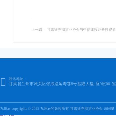
上一篇： 甘肃证券期货业协会与中信建投证券投资者教

通讯地址：
甘肃省兰州市城关区张掖路延寿巷8号基隆大厦a座9层001
九州av copyrights © 2025 九州av的版权所有 甘肃证券期货业协会 访问