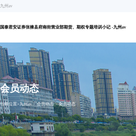
九州av
国泰君安证券张掖县府南街营业部期货、期权专题培训小记 -九州av
会员动态
当前位置>
九州av
>
会员动态
>
会员动态