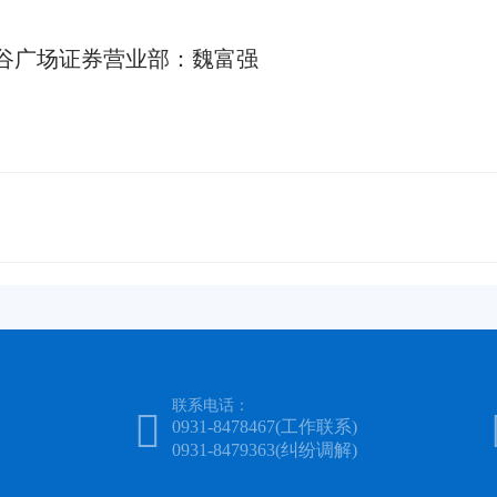
谷广场证券营业部：魏富强
联系电话：

0931-8478467(工作联系)
室
0931-8479363(纠纷调解)