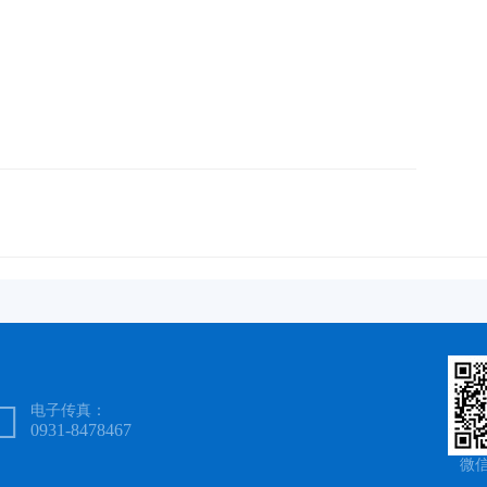

电子传真：
0931-8478467
微