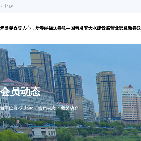
九州av
笔墨凝香暖人心，新春纳福送春联—国泰君安天水建设路营业部迎新春送春
会员动态
当前位置>
九州av
>
会员动态
>
会员动态