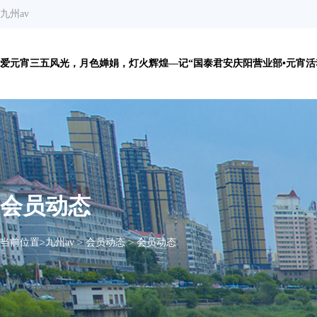
九州av
爱元宵三五风光，月色婵娟，灯火辉煌—记“国泰君安庆阳营业部•元宵活动”
会员动态
当前位置>
九州av
>
会员动态
>
会员动态