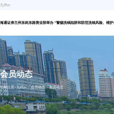
九州av
海通证券兰州东岗东路营业部举办 “警惕洗钱陷阱和防范洗钱风险、维护金
会员动态
当前位置>
九州av
>
会员动态
>
会员动态