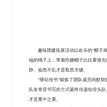
趣味团建拓展活动以欢乐的
“帽子
端的绳子上，带着吃糖帽子比比看谁先
静、临危不乱才是取胜关键。
“驿站传书”锻炼了团队成员间默契
队友脊背书写的方式最终传递
给排头队
才
是重中之重。