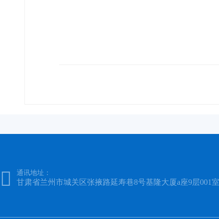

通讯地址：
甘肃省兰州市城关区张掖路延寿巷8号基隆大厦a座9层001