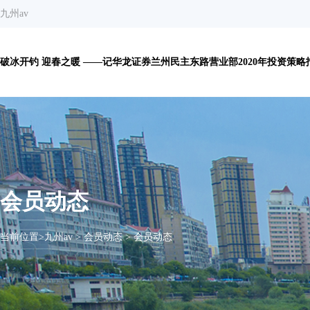
九州av
破冰开钓 迎春之暖 ——记华龙证券兰州民主东路营业部2020年投资策略报
会员动态
当前位置>
九州av
>
会员动态
>
会员动态