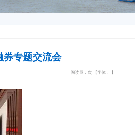
融券专题交流会
阅读量：次 【字体： 】