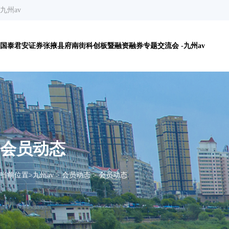
九州av
国泰君安证券张掖县府南街科创板暨融资融券专题交流会 -九州av
会员动态
当前位置>
九州av
>
会员动态
>
会员动态