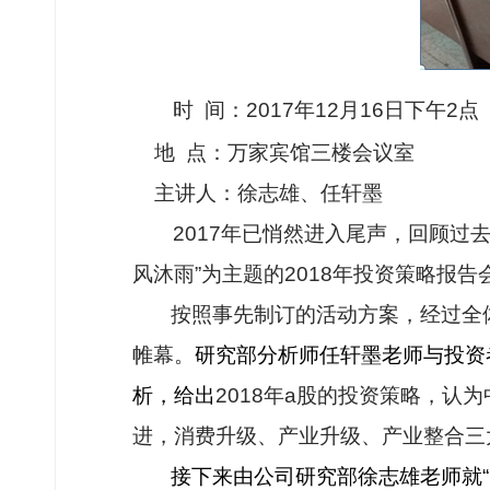
时
间：
2017
年
12
月
16
日下午
2
点
地
点：万家宾馆三楼会议室
主讲人：徐志雄、任轩墨
2017
年已悄然进入尾声，回顾过
风沐雨”
为主题的
2018
年投资策略报告
按照事先制订的活动方案，经过全
帷幕。
研究部分析师任轩墨老师与投资
析，给出
2018
年
a
股的投资策略，认为
进，消费升级、产业升级、产业整合三
接下来由公司研究部徐志雄老师就