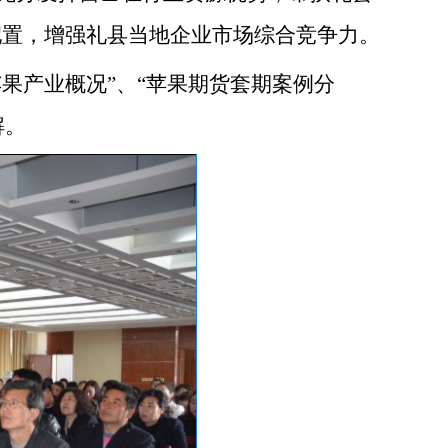
配置，增强
礼县当地
企业市场综合竞争力
。
苹果产业概况”、“苹果期货套期案例分
解
。