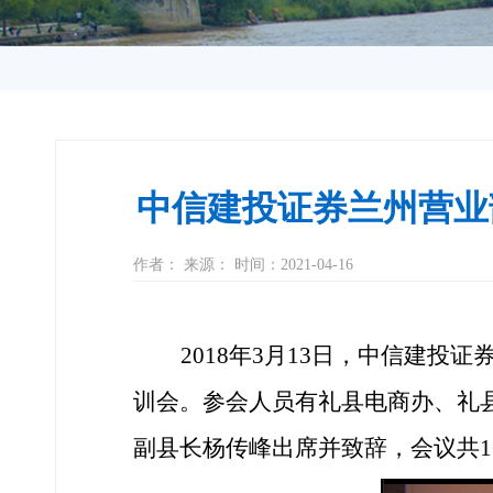
中信建投证券兰州营业
作者： 来源： 时间：2021-04-16
2018年3
月
1
3
日，
中信建投证
训会。参会人员有礼县电商办、礼
副县长杨传峰出席并致辞，
会议
共