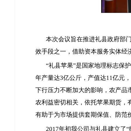
本次会议
旨在推进
礼县政府
部
效手段之一
，
借助
资本
服务实体经
“礼县苹果”是国家地理标志保
年产量达3亿公斤，产值达11亿
下行压力不断加大的
影响
，农产品
农利益密切相关，依托苹果期货，
有助于为市场提供套期保值、防范
201
7
年
初我
公司与
礼
县建立了
“