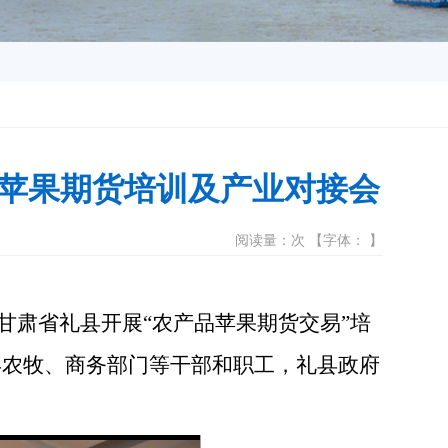
苹果期货培训及产业对接会
阅读量：次 【字体： 】
甘肃省礼县开展
“
农产品苹果期货交易
”
培
县农牧、商务部门等干部和职工
，
礼县
政府