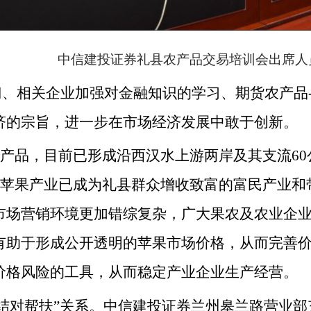
中信建投证券礼县农产品交易培训会出席人
门、
相关
企业加强
对
金融
知识的
学习、期货
农产品
济的宗旨
，进一步在市场经济发展
中敢于创新
。
护产品，目前已形成沿西汉水上游两岸及其支流60公
元，苹果产业已成为礼县群众增收致富的富民产业
市场营销环境更加错综复杂，广大果农及农业企
有助于形成公开透明的苹果市场价格，从而完善
价格风险的工具，从而稳定产业企业生产经营。
结对帮扶
”
关系。中信建投
证券兰州皋兰路营业部