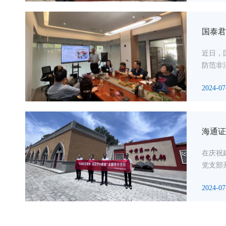
国泰君
近日，
防范非
2024-07
海通证
在庆祝
党支部
2024-07