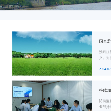
国泰君
洗钱往
义。为
2024-07
持续加
随着监
业部持