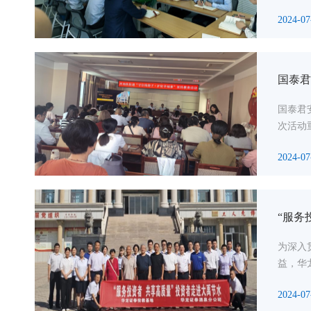
2024-07
国泰君
国泰君
次活动
2024-07
“服务
为深入
益，华
2024-07