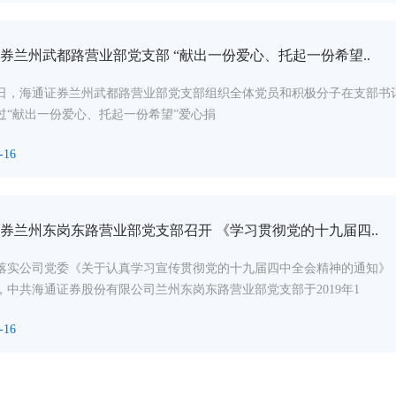
券兰州武都路营业部党支部 “献出一份爱心、托起一份希望..
21日，海通证券兰州武都路营业部党支部组织全体党员和积极分子在支部
过“献出一份爱心、托起一份希望”爱心捐
-16
券兰州东岗东路营业部党支部召开 《学习贯彻党的十九届四..
落实公司党委《关于认真学习宣传贯彻党的十九届四中全会精神的通知》
，中共海通证券股份有限公司兰州东岗东路营业部党支部于2019年1
-16