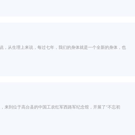
说，从生理上来说，每过七年，我们的身体就是一个全新的身体，也
职工，来到位于高台县的中国工农红军西路军纪念馆，开展了“不忘初