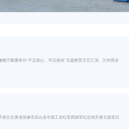
榄厅隆重举办“不忘初心，牢记使命”主题教育文艺汇演。兰州营业
极分子前往甘肃省张掖市高台县中国工农红军西路军纪念馆开展主题党日