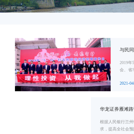
与民同
201
会、省
2021-04
华龙证券雁滩路
根据人民银行兰州中
求，提高全社会预