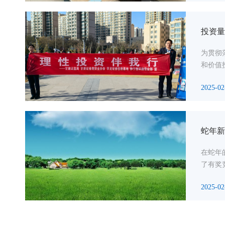
投资量
为贯彻
和价值
2025-02
蛇年新
在蛇年
了有奖
2025-02