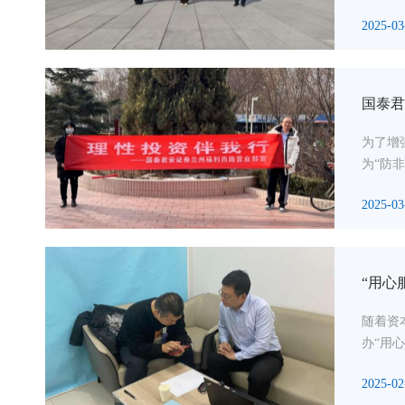
2025-03
国泰君
为了增
为“防
2025-03
“用心
随着资
办“用
2025-02