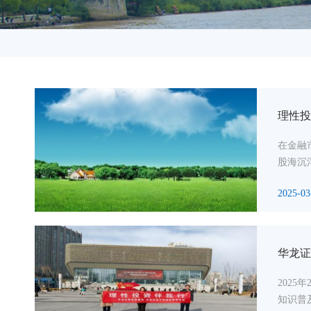
理性投
在金融
股海沉
2025-03
华龙证
202
知识普