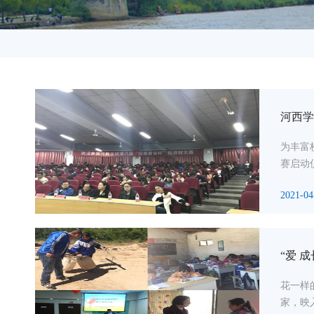
河西学
为丰富
赛启动
2021-04
“爱 
花一样
家，映