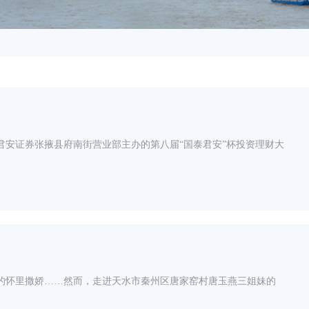
安证券张掖县府南街营业部主办的第八届“国泰君安”杯投资理财大
的怀里撒娇……然而，走进天水市秦州区唐家窑村唐玉燕三姐妹的