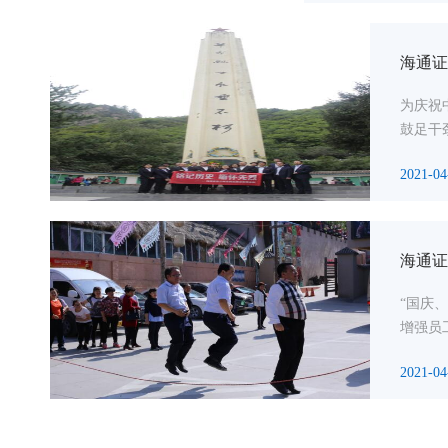
海通证
为庆祝
鼓足干
2021-04
海通证
“国庆
增强员
2021-04