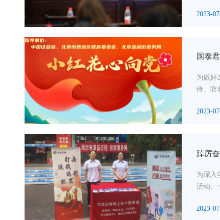
2023-07
国泰君
为做好
传、防
2023-07
踔厉奋
为深入
活动。
2023-07