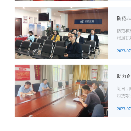
防范非
防范和
根据甘
2023-07
助力企
近日，
租赁等
2023-07