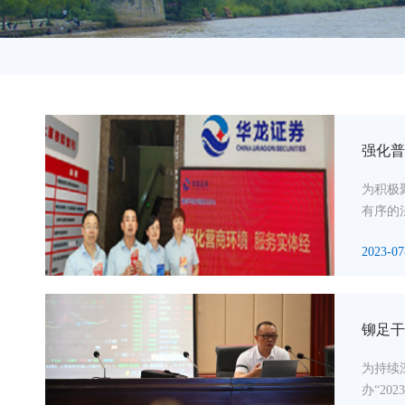
强化普
为积极
有序的
2023-07
铆足干
为持续
办“2