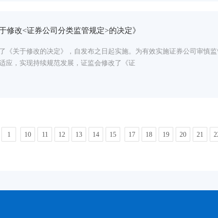
于修改<证券公司分类监管规定>的决定》
了《关于修改的决定》，自发布之日起实施。为有效实施证券公司审慎监
适应，实现持续规范发展，证监会修改了《证
1
10
11
12
13
14
15
17
18
19
20
21
2